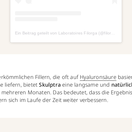
Ein Beitrag geteilt von Laboratoires Filorga (@filorga_france)
rkömmlichen Fillern, die oft auf
Hyaluronsäure
basie
e liefern, bietet
Skulptra
eine langsame und
natürli
 mehreren Monaten. Das bedeutet, dass die Ergebniss
ern sich im Laufe der Zeit weiter verbessern.