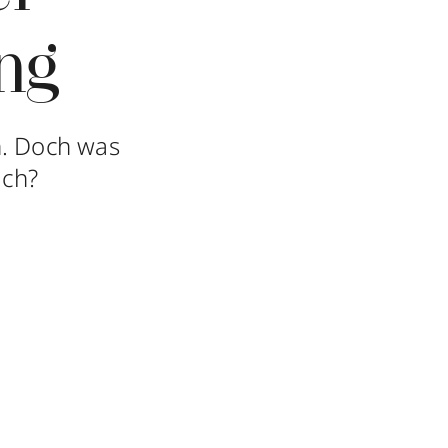
ng
n. Doch was
ich?