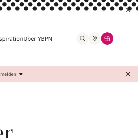
spiration
Über YBPN
anmelden! ❤
er