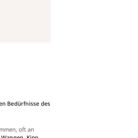
len Bedürfnisse des
ommen, oft an
e
Wangen, Kinn