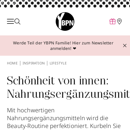
ANZEIGE
Parfum
Make-up
Werde Teil der YBPN Familie! Hier zum Newsletter
Pflege
anmelden! ❤
Behandlungen
HOME
INSPIRATION
LIFESTYLE
Inspiration
Über YBPN
Schönheit von innen:
Nahrungsergänzungsmit
Aktionen
Storefinder
Mit hochwertigen
Nahrungsergänzungsmitteln wird die
Beauty-Routine perfektioniert. Kurbeln Sie