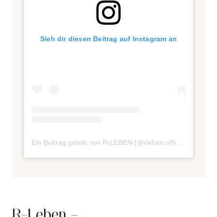
Sieh dir diesen Beitrag auf Instagram an
Ein Beitrag geteilt von R-LEBEN (@rleben.official)
am
Aug 
R-Leben –