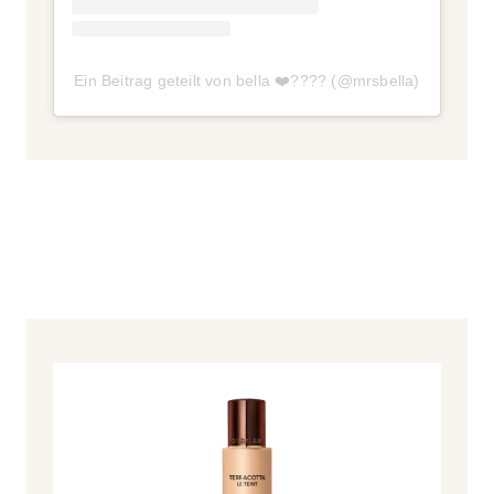
Ein Beitrag geteilt von bella ❤️‍???? (@mrsbella)