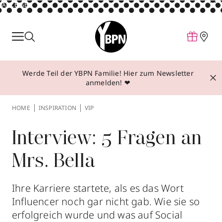
ANZEIGE
Parfum
Make-up
Werde Teil der YBPN Familie! Hier zum Newsletter
Pflege
anmelden! ❤
Behandlungen
HOME
INSPIRATION
VIP
Inspiration
Über YBPN
Interview: 5 Fragen an
Mrs. Bella
Aktionen
Storefinder
Ihre Karriere startete, als es das Wort
Influencer noch gar nicht gab. Wie sie so
erfolgreich wurde und was auf Social