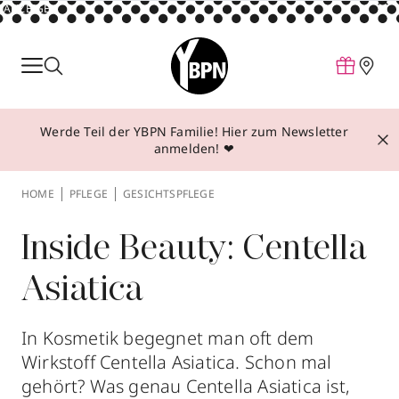
ANZEIGE
Parfum
Make-up
Werde Teil der YBPN Familie! Hier zum Newsletter
Pflege
anmelden! ❤
Behandlungen
HOME
PFLEGE
GESICHTSPFLEGE
Inspiration
Über YBPN
Inside Beauty: Centella
Asiatica
Aktionen
Storefinder
In Kosmetik begegnet man oft dem
Wirkstoff Centella Asiatica. Schon mal
gehört? Was genau Centella Asiatica ist,