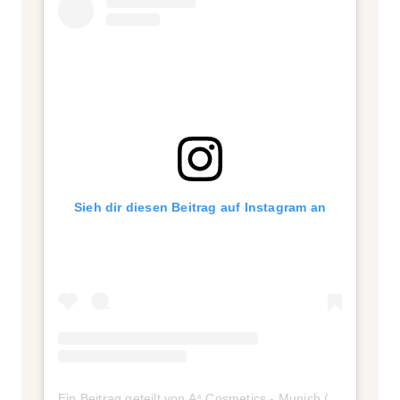
Sieh dir diesen Beitrag auf Instagram an
Ein Beitrag geteilt von A⁴ Cosmetics - Munich (@a4cosmetics)