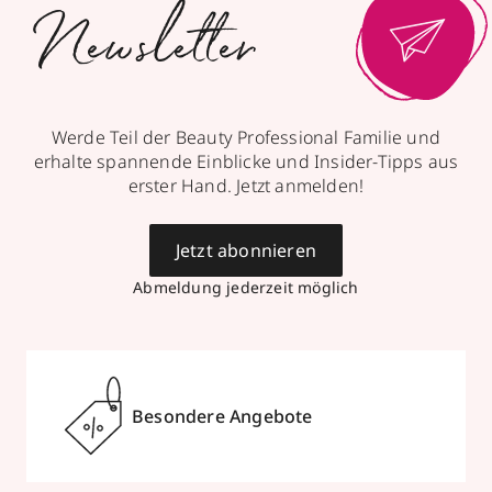
Mehr Informationen
Newsletter
Parfümerie Schuback
Werde Teil der Beauty Professional Familie und
erhalte spannende Einblicke und Insider-Tipps aus
Uhlandstraße 11
,
71522
Backnang
erster Hand. Jetzt anmelden!
geschlossen, öffnet Mo 09:00 Uhr
0719182780
Jetzt abonnieren
zum Routenplaner
Abmeldung jederzeit möglich
Termin vereinbaren
Mehr Informationen
Besondere Angebote