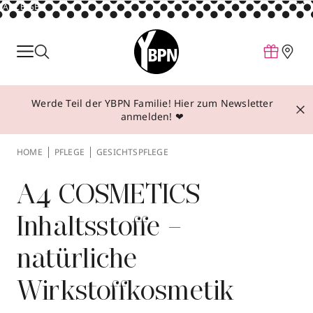
ANZEIGE
Parfum
Make-up
Werde Teil der YBPN Familie! Hier zum Newsletter
Pflege
anmelden! ❤
Behandlungen
HOME
PFLEGE
GESICHTSPFLEGE
Inspiration
Über YBPN
A4 COSMETICS
Inhaltsstoffe –
Aktionen
natürliche
Storefinder
Wirkstoffkosmetik