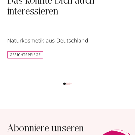
Das könnte Dich auch
Termin vereinbaren
interessieren
Mehr Informationen
Naturkosmetik aus Deutschland
GESICHTSPFLEGE
Parfümerie Schuback
Schillerplatz 1
,
71638
Ludwigsburg
geschlossen, öffnet Mo 09:00 Uhr
07141920008
zum Routenplaner
Termin vereinbaren
Abonniere unseren