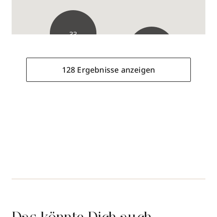
33
22
128 Ergebnisse anzeigen
128 Ergebnisse anzeigen
Parfümerie Schuback
Lange Straße 42
,
59555
Lippstadt
0294158418
zum Routenplaner