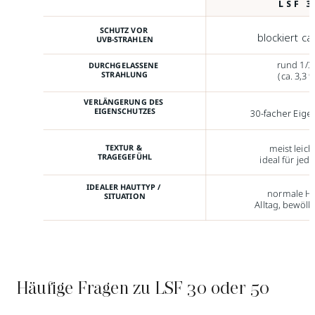
LSF 3
SCHUTZ VOR
blockiert ca
UVB-STRAHLEN
rund 1/3
DURCHGELASSENE
STRAHLUNG
(ca. 3,3 
VERLÄNGERUNG DES
EIGENSCHUTZES
30-facher Eige
meist leicht
TEXTUR &
TRAGEGEFÜHL
ideal für jed
IDEALER HAUTTYP /
normale Ha
SITUATION
Alltag, bewölk
Häufige Fragen zu LSF 30 oder 50