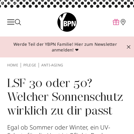
ANZEIGE
Parfum
Make-up
Werde Teil der YBPN Familie! Hier zum Newsletter
Pflege
anmelden! ❤
Behandlungen
HOME
PFLEGE
ANTI-AGING
Inspiration
Über YBPN
LSF 30 oder 50?
Welcher Sonnenschutz
Aktionen
wirklich zu dir passt
Storefinder
Egal ob Sommer oder Winter, ein UV-