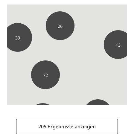
26
39
13
72
18
19
205 Ergebnisse anzeigen