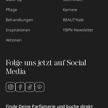
086315804
Pflege
Karriere
zum Routenplaner
Behandlungen
BEAUTYtalk
Termin vereinbaren
Inspirationen
YBPN-Newsletter
Mehr Informationen
Aktionen
Folge uns jetzt auf Social
AMICA Parfümerie Bittel
Biberach a.d.Riss
Media
Marktplatz 39
,
88400
Biberach a.d. Riss
geschlossen, öffnet Mo 09:00 Uhr
07351 3495077
zum Routenplaner
Finde Deine Parfümerie und buche direkt