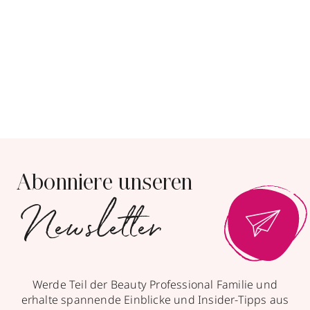
205 Ergebnisse anzeigen
Parfümerie Albrecht
Große Bockenheimer Straße 37-39
,
60313
Frankfurt /Main
geöffnet
, schließt 19:00 Uhr
Abonniere unseren
069287472
Newsletter
zum Routenplaner
Termin vereinbaren
Werde Teil der Beauty Professional Familie und
Mehr Informationen
erhalte spannende Einblicke und Insider-Tipps aus