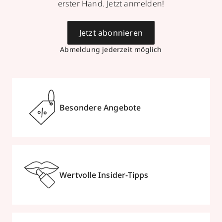
erster Hand. Jetzt anmelden!
Jetzt abonnieren
Parfümerie Albrecht
Abmeldung jederzeit möglich
Zeil 106
,
60313
Frankfurt /Main
geöffnet
, schließt 21:00 Uhr
069920375757
Besondere Angebote
zum Routenplaner
Termin vereinbaren
Mehr Informationen
Wertvolle Insider-Tipps
Parfümerie Balster