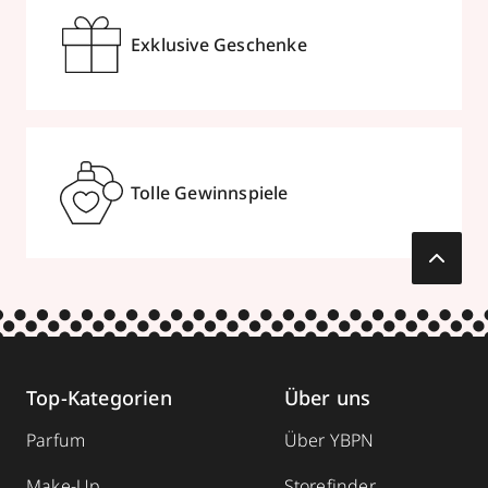
Hauptstraße 20
,
47623
Kevelaer
Exklusive Geschenke
geschlossen, öffnet Mo 09:00 Uhr
02832976670
zum Routenplaner
Tolle Gewinnspiele
Termin vereinbaren
Mehr Informationen
Parfümerie Barbarino
Top-Kategorien
Über uns
Stadtplatz 4
,
84453
Mühldorf
Parfum
Über YBPN
geschlossen, öffnet Mo 09:00 Uhr
Make-Up
Storefinder