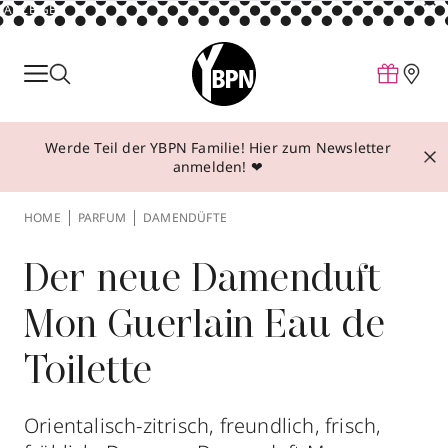
ANZEIGE
Parfum
Make-up
Werde Teil der YBPN Familie! Hier zum Newsletter
Pflege
anmelden! ❤
Behandlungen
HOME
PARFUM
DAMENDÜFTE
Inspiration
Über YBPN
Der neue Damenduft
Mon Guerlain Eau de
Aktionen
Toilette
Storefinder
Orientalisch-zitrisch, freundlich, frisch,