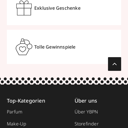
Büchel 2
,
41460
Neuss
Exklusive Geschenke
geschlossen, öffnet Sa 09:00 Uhr
02131278690
zum Routenplaner
Termin vereinbaren
Tolle Gewinnspiele
Mehr Informationen
Parfümerie Becker
Top-Kategorien
Über uns
Am Neumarkt 1
,
41564
Kaarst
Parfum
Über YBPN
geschlossen, öffnet Sa 10:00 Uhr
0213162453
Make-Up
Storefinder