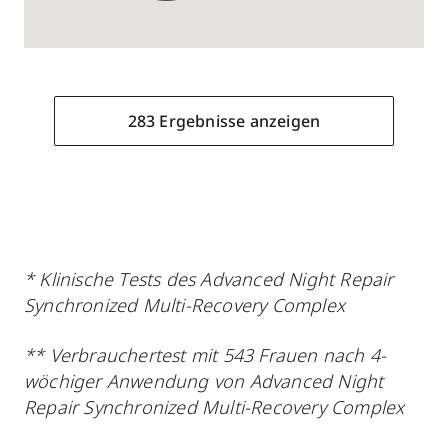
35
283 Ergebnisse anzeigen
283 Ergebnisse anzeigen
* Klinische Tests des Advanced Night Repair
Parfümerie Albrecht
Synchronized Multi-Recovery Complex
Große Bockenheimer Straße 37-39
,
60313
** Verbrauchertest mit 543 Frauen nach 4-
Frankfurt /Main
wöchiger Anwendung von Advanced Night
geschlossen, öffnet Sa 10:00 Uhr
Repair Synchronized Multi-Recovery Complex
069287472