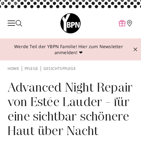
ANZEIGE
Parfum
Make-up
Werde Teil der YBPN Familie! Hier zum Newsletter
Pflege
anmelden! ❤
Behandlungen
HOME
PFLEGE
GESICHTSPFLEGE
Inspiration
Über YBPN
Advanced Night Repair
von Estée Lauder - für
Aktionen
eine sichtbar schönere
Storefinder
Haut über Nacht