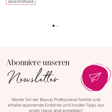
GESICHTSPFLEGE
Mehr Informationen
Wiedemann Parfümerie
Rosenkavalierplatz 10
,
81925
München
geschlossen, öffnet Sa 09:00 Uhr
Abonniere unseren
089911948
Newsletter
zum Routenplaner
Termin vereinbaren
Mehr Informationen
Werde Teil der Beauty Professional Familie und
erhalte spannende Einblicke und Insider-Tipps aus
erster Hand. Jetzt anmelden!