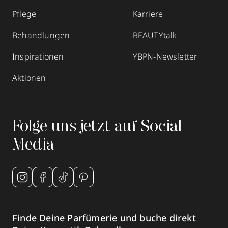
zum Routenplaner
Pflege
Karriere
Termin vereinbaren
Behandlungen
BEAUTYtalk
Inspirationen
YBPN-Newsletter
Mehr Informationen
Aktionen
Parfümerie Becker
Folge uns jetzt auf Social
Kölnstraße 28
,
52428
Jülich
Media
geschlossen, öffnet Sa 09:00 Uhr
0246157766
zum Routenplaner
Termin vereinbaren
Finde Deine Parfümerie und buche direkt