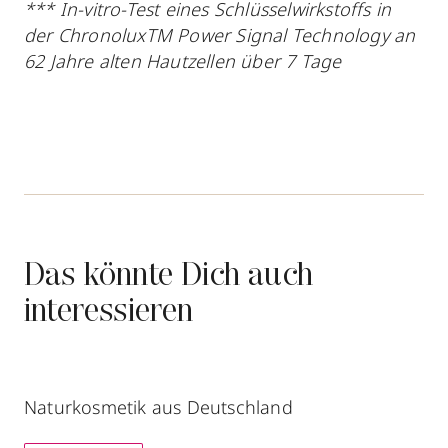
*** In-vitro-Test eines Schlüsselwirkstoffs in
zum Routenplaner
der ChronoluxTM Power Signal Technology an
62 Jahre alten Hautzellen über 7 Tage
Termin vereinbaren
Mehr Informationen
Parfümerie Albrecht
Das könnte Dich auch
Zeil 106
,
60313
Frankfurt /Main
geschlossen, öffnet Sa 10:00 Uhr
interessieren
069920375757
zum Routenplaner
Naturkosmetik aus Deutschland
Termin vereinbaren