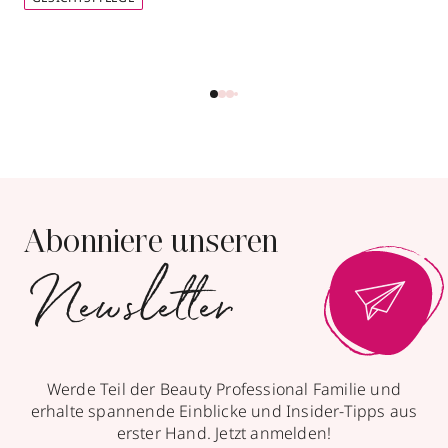
Parfümerie Albrecht
Zeil 106
,
60313
Frankfurt /Main
geöffnet
, schließt 20:00 Uhr
069920375757
zum Routenplaner
Abonniere unseren
Termin vereinbaren
Newsletter
mit Trends
& Aktionen
Mehr Informationen
Werde Teil der Beauty Professional Familie und
erhalte spannende Einblicke und Insider-Tipps aus
Parfümerie Becker
erster Hand. Jetzt anmelden!