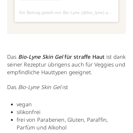
Ein Beitrag geteilt von Bio-Lyne (@bio_lyne)
am
Jun 3, 20
Das
Bio-Lyne Skin
Gel
für straffe Haut
ist dank
seiner Rezeptur übrigens auch für Veggies und
empfindliche Hauttypen geeignet.
Das
Bio-Lyne Skin Gel
ist
vegan
silikonfrei
frei von Parabenen, Gluten, Paraffin,
Parfüm und Alkohol