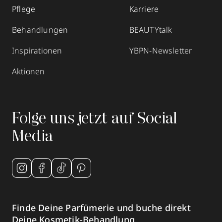
Pflege
Karriere
Mehr Informationen
Behandlungen
BEAUTYtalk
Inspirationen
YBPN-Newsletter
Aktionen
Parfümerie Becker
Kölnstraße 28
,
52428
Jülich
geöffnet
, schließt 19:00 Uhr
Folge uns jetzt auf Social
0246157766
Media
zum Routenplaner
Termin vereinbaren
Mehr Informationen
Finde Deine Parfümerie und buche direkt
Deine Kosmetik-Behandlung