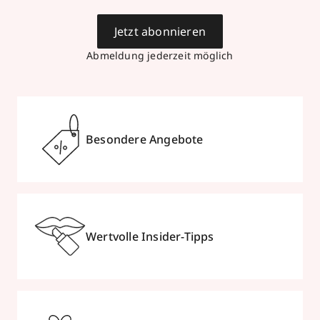
Niederstraße 9
,
41460
Neuss
Jetzt abonnieren
geöffnet
, schließt 19:00 Uhr
Abmeldung jederzeit möglich
0213121044
zum Routenplaner
Termin vereinbaren
Besondere Angebote
Mehr Informationen
Wertvolle Insider-Tipps
Parfümerie Becker
Büchel 2
,
41460
Neuss
geöffnet
, schließt 19:00 Uhr
02131278690