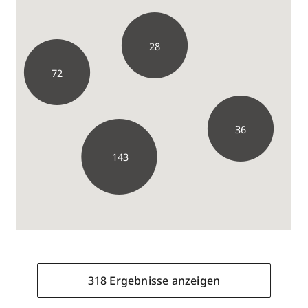
28
72
36
143
318 Ergebnisse anzeigen
31