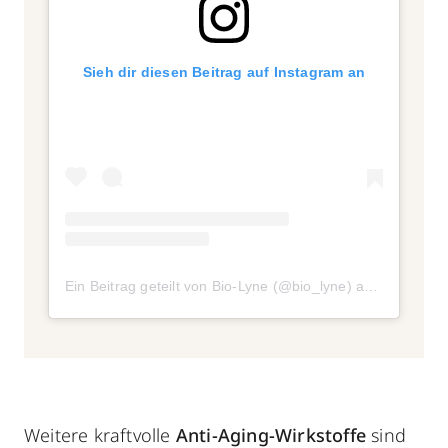
Sieh dir diesen Beitrag auf Instagram an
Ein Beitrag geteilt von Bio-Lyne (@bio_lyne)
am
Jul 29, 2
Weitere kraftvolle
Anti-Aging-Wirkstoffe
sind