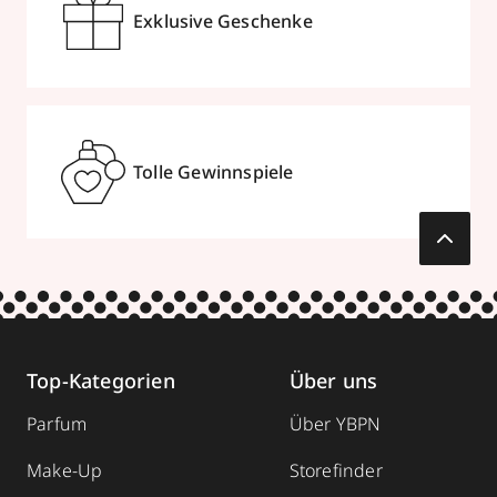
Exklusive Geschenke
zum Routenplaner
Termin vereinbaren
Mehr Informationen
Tolle Gewinnspiele
Parfümerie Becker
Am Neumarkt 1
,
41564
Kaarst
geöffnet
, schließt 19:00 Uhr
Top-Kategorien
Über uns
0213162453
Parfum
Über YBPN
zum Routenplaner
Make-Up
Storefinder
Termin vereinbaren