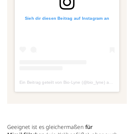
Sieh dir diesen Beitrag auf Instagram an
Ein Beitrag geteilt von Bio-Lyne (@bio_lyne)
am
Apr 2, 20
Geeignet ist es gleichermaßen
für