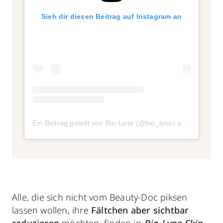
Sieh dir diesen Beitrag auf Instagram an
Ein Beitrag geteilt von Bio-Lyne (@bio_lyne)
am
Sep 20, 2
Alle, die sich nicht vom Beauty-Doc piksen
lassen wollen, ihre
Fältchen aber sichtbar