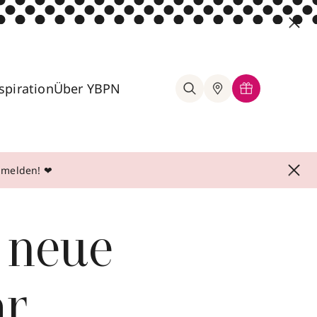
spiration
Über YBPN
anmelden! ❤
 neue
ar