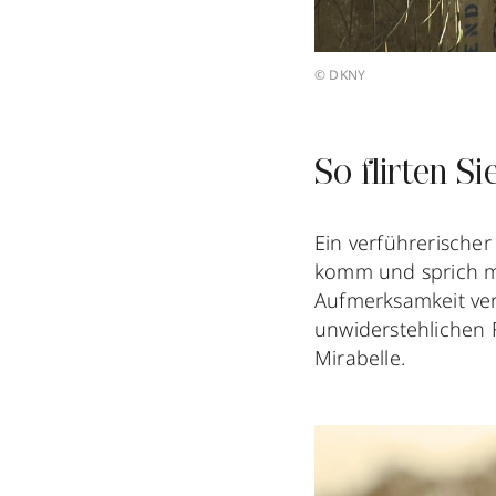
© DKNY
So flirten S
Ein verführerischer
komm und sprich mi
Aufmerksamkeit ve
unwiderstehlichen 
Mirabelle.