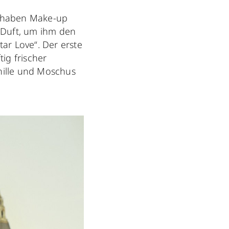
ft, haben Make-up
e Duft, um ihm den
ar Love“. Der erste
ig frischer
nille und Moschus