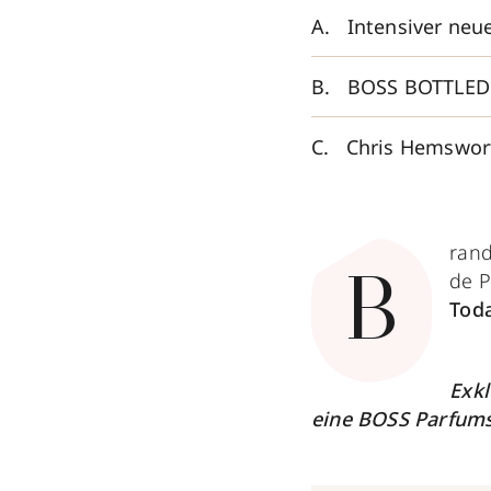
Intensiver neu
BOSS BOTTLED 
Chris Hemswor
ran
de P
B
Tod
Exkl
eine BOSS Parfums