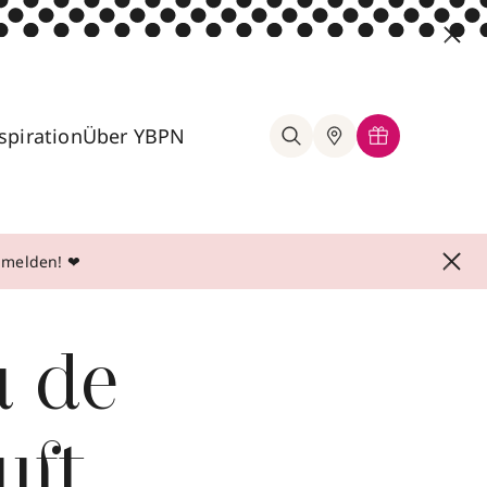
spiration
Über YBPN
anmelden! ❤
 de
uft