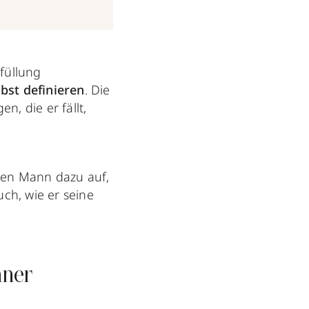
füllung
lbst definieren
. Die
 die er fällt,
en Mann dazu auf,
uch, wie er seine
nner