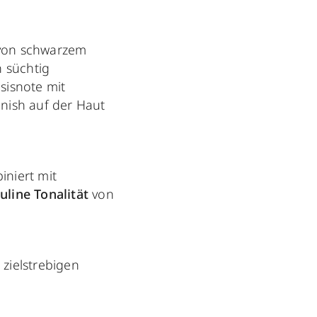
 von schwarzem
n süchtig
sisnote mit
inish auf der Haut
iniert mit
uline Tonalität
von
 zielstrebigen