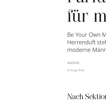
für 
Be Your Own M
Herrenduft steh
moderne Männ
ANZEIGE
© Hugo Boss
Nach Sektio