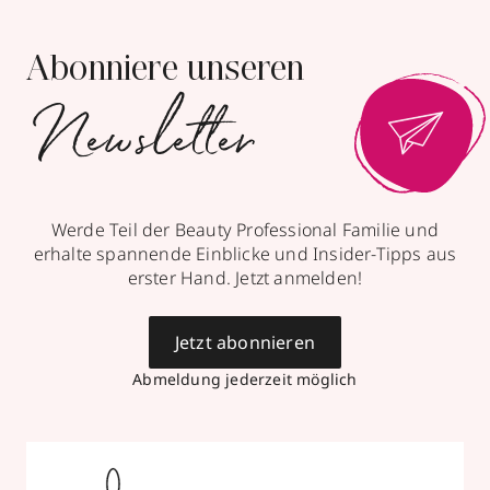
zum Routenplaner
Abonniere unseren
Termin vereinbaren
Newsletter
Mehr Informationen
Werde Teil der Beauty Professional Familie und
Parfümerie Becker
erhalte spannende Einblicke und Insider-Tipps aus
erster Hand. Jetzt anmelden!
Büchel 2
,
41460
Neuss
geschlossen, öffnet Fr 09:00 Uhr
Jetzt abonnieren
02131278690
Abmeldung jederzeit möglich
zum Routenplaner
Termin vereinbaren