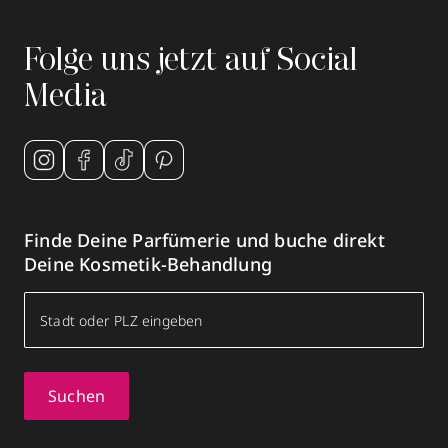
Benrath
geschlossen, öffnet Fr 09:00 Uhr
Folge uns jetzt auf Social
0211713701
Media
zum Routenplaner
Termin vereinbaren
Mehr Informationen
Finde Deine Parfümerie und buche direkt
Deine Kosmetik-Behandlung
Parfümerie Becker
Neuer Markt 30
,
42781
Haan
Suchen
geschlossen, öffnet Fr 09:00 Uhr
021298696