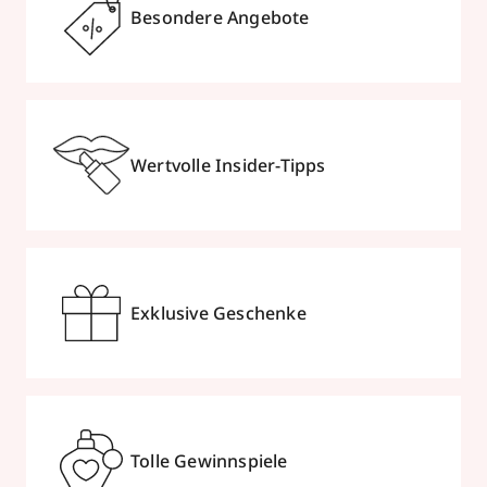
Besondere Angebote
Mehr Informationen
Parfümerie Becker
Wertvolle Insider-Tipps
Am Neumarkt 1
,
41564
Kaarst
geschlossen, öffnet Fr 09:00 Uhr
0213162453
zum Routenplaner
Exklusive Geschenke
Termin vereinbaren
Mehr Informationen
Tolle Gewinnspiele