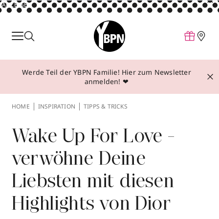
ANZEIGE
Parfum
Make-up
Werde Teil der YBPN Familie! Hier zum Newsletter
Pflege
anmelden! ❤
Behandlungen
HOME
INSPIRATION
TIPPS & TRICKS
Inspiration
Über YBPN
Wake Up For Love -
verwöhne Deine
Aktionen
Liebsten mit diesen
Storefinder
Highlights von Dior