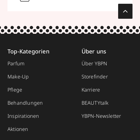
Parfümerie Becker
Kölnstraße 28
,
52428
Jülich
geschlossen, öffnet Fr 09:00 Uhr
0246157766
Top-Kategorien
Über uns
zum Routenplaner
Parfum
Über YBPN
Termin vereinbaren
Make-Up
Storefinder
Pflege
Karriere
Mehr Informationen
Behandlungen
BEAUTYtalk
Inspirationen
YBPN-Newsletter
Parfümerie Becker
Aktionen
Hauptstraße 13
,
40597
Düsseldorf-