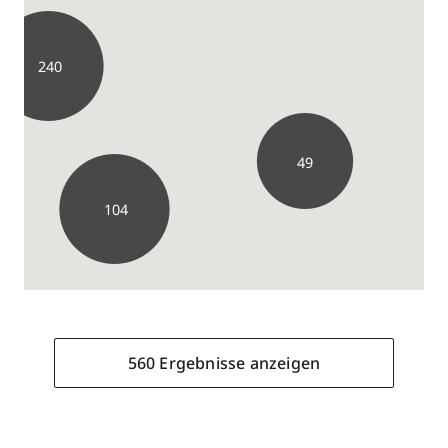
240
49
104
50
40
560 Ergebnisse anzeigen