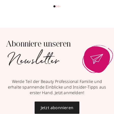
Parfümerie Roman
Ackermann
Binger Straße 89
,
55218
Ingelheim
geöffnet
, schließt 14:00 Uhr
Abonniere unseren
061323415
Newsletter
zum Routenplaner
Termin vereinbaren
Werde Teil der Beauty Professional Familie und
Mehr Informationen
erhalte spannende Einblicke und Insider-Tipps aus
erster Hand. Jetzt anmelden!
Jetzt abonnieren
Parfümerie Albrecht