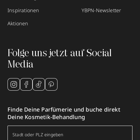
Termin vereinbaren
Inspirationen
YBPN-Newsletter
Aktionen
Mehr Informationen
Folge uns jetzt auf Social
Parfümerie Balster
Media
Dellstraße 26
,
46459
Rees
geöffnet
, schließt 13:00 Uhr
02851961240
zum Routenplaner
Finde Deine Parfümerie und buche direkt
Deine Kosmetik-Behandlung
Termin vereinbaren
Mehr Informationen