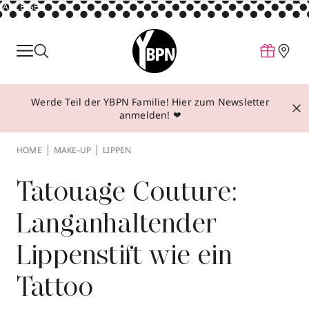
ANZEIGE
Parfum
Make-up
Werde Teil der YBPN Familie! Hier zum Newsletter
Pflege
anmelden! ❤
Behandlungen
HOME
MAKE-UP
LIPPEN
Inspiration
Über YBPN
Tatouage Couture:
Langanhaltender
Aktionen
Lippenstift wie ein
Storefinder
Tattoo