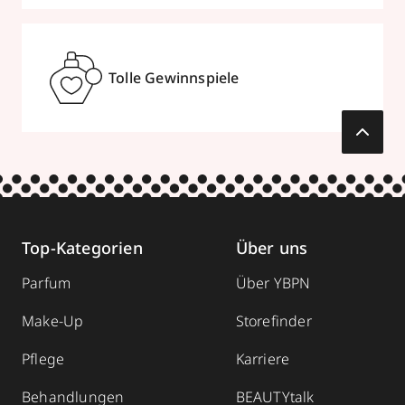
069920375757
zum Routenplaner
Tolle Gewinnspiele
Termin vereinbaren
Mehr Informationen
Top-Kategorien
Über uns
Wiedemann Parfümerie
Parfum
Über YBPN
Rosenkavalierplatz 10
,
81925
München
Make-Up
Storefinder
geöffnet
, schließt 18:00 Uhr
089911948
Pflege
Karriere
zum Routenplaner
Behandlungen
BEAUTYtalk