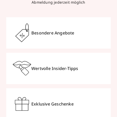
Abmeldung jederzeit möglich
Große Bockenheimer Straße 37-39
,
60313
Frankfurt /Main
geöffnet
, schließt 19:00 Uhr
069287472
Besondere Angebote
zum Routenplaner
Termin vereinbaren
Wertvolle Insider-Tipps
Mehr Informationen
Parfümerie Albrecht
Exklusive Geschenke
Zeil 106
,
60313
Frankfurt /Main
geöffnet
, schließt 21:00 Uhr