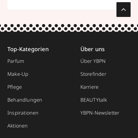
zum Routenplaner
Termin vereinbaren
Mehr Informationen
Top-Kategorien
Über uns
Parfum
Über YBPN
Wiedemann Parfümerie
Make-Up
Storefinder
Rosenkavalierplatz 10
,
81925
München
Pflege
Karriere
geschlossen, öffnet Mo 09:00 Uhr
Behandlungen
BEAUTYtalk
089911948
zum Routenplaner
Inspirationen
YBPN-Newsletter
Aktionen
Termin vereinbaren