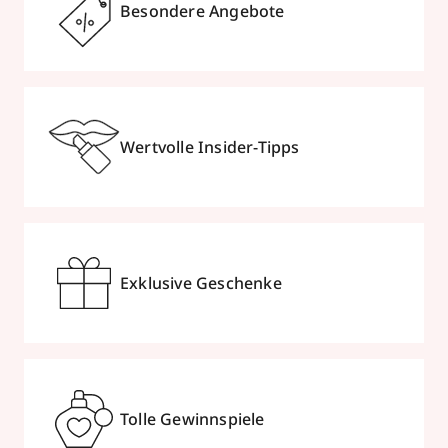
Frankfurt /Main
Besondere Angebote
geschlossen, öffnet Mo 10:00 Uhr
069287472
zum Routenplaner
Wertvolle Insider-Tipps
Termin vereinbaren
Mehr Informationen
Exklusive Geschenke
Gesundheitszentrum am Löwen
Markt 9-12
,
24211
Preetz
geschlossen, öffnet Mo 08:00 Uhr
Tolle Gewinnspiele
04342715515