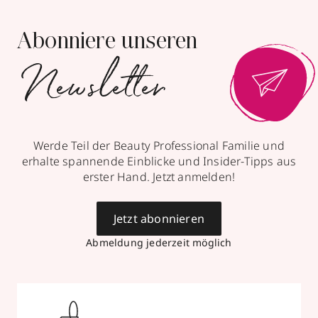
Parfümerie Roman Ackermann
Abonniere unseren
Binger Straße 89
,
55218
Ingelheim
Newsletter
geschlossen, öffnet Mo 09:00 Uhr
061323415
zum Routenplaner
Werde Teil der Beauty Professional Familie und
Termin vereinbaren
erhalte spannende Einblicke und Insider-Tipps aus
erster Hand. Jetzt anmelden!
Mehr Informationen
Jetzt abonnieren
Abmeldung jederzeit möglich
Parfümerie Albrecht
Große Bockenheimer Straße 37-39
,
60313