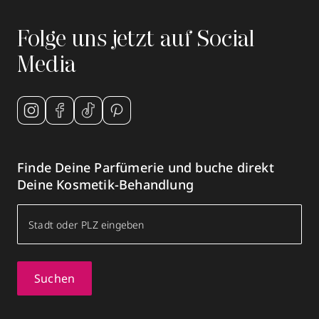
Mehr Informationen
Folge uns jetzt auf Social
Media
Parfümerie Balster
Concordiastr. 32 (Bero Zentrum)
,
46049
Oberhausen
geschlossen, öffnet Mo 09:30 Uhr
Finde Deine Parfümerie und buche direkt
Deine Kosmetik-Behandlung
0208200222
zum Routenplaner
Termin vereinbaren
Suchen
Mehr Informationen