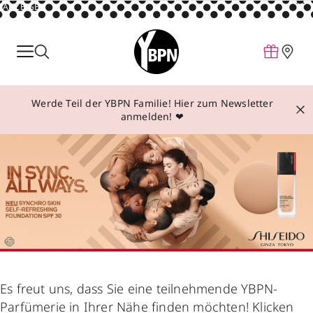
ANZEIGE
Parfum
Make-up
Werde Teil der YBPN Familie! Hier zum Newsletter
Pflege
anmelden! ❤
Behandlungen
Inspiration
Über YBPN
Aktionen
Storefinder
Es freut uns, dass Sie eine teilnehmende YBPN-
Parfümerie in Ihrer Nähe finden möchten! Klicken