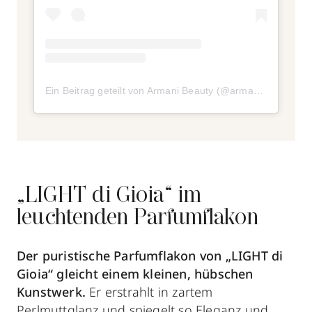
Ein Beitrag geteilt von Armani Beauty (@armanibeauty)
a
„LIGHT di Gioia“ im
leuchtenden Parfumflakon
Der puristische Parfumflakon von „LIGHT di
Gioia“ gleicht einem kleinen, hübschen
Kunstwerk.
Er erstrahlt in zartem
Perlmuttglanz und spiegelt so Eleganz und