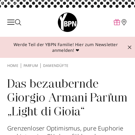
ANZEIGE
Parfum
Make-up
Werde Teil der YBPN Familie! Hier zum Newsletter
Pflege
anmelden! ❤
Behandlungen
HOME
PARFUM
DAMENDÜFTE
Inspiration
Über YBPN
Das bezaubernde
Giorgio Armani Parfum
Aktionen
„Light di Gioia“
Storefinder
Grenzenloser Optimismus, pure Euphorie