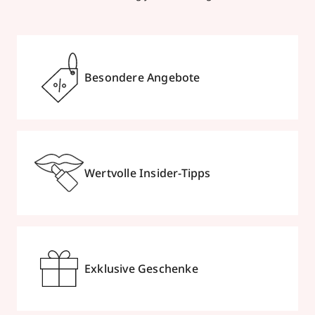
Brückenstraße 6
,
10179
Berlin
geschlossen, öffnet Mo 11:00 Uhr
+4915202899888
Besondere Angebote
zum Routenplaner
Termin vereinbaren
Mehr Informationen
Wertvolle Insider-Tipps
Parfümerie Schuback
Hinter dem Rathaus 27
Exklusive Geschenke
,
23966
Wismar
zum Routenplaner