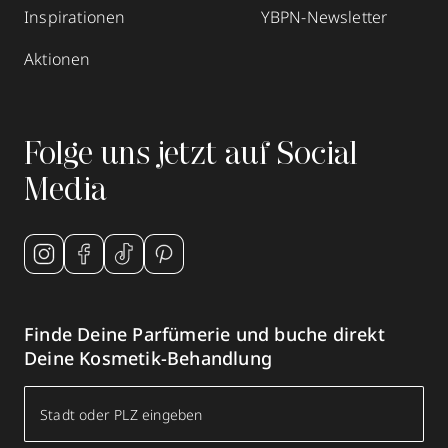
Inspirationen
YBPN-Newsletter
Parfümerie Becker
Aktionen
Königstraße 95-97
,
53332
Bornheim
02222 61432
zum Routenplaner
Folge uns jetzt auf Social
Termin vereinbaren
Media
Mehr Informationen
Finde Deine Parfümerie und buche direkt
Parfümerie Becker
Deine Kosmetik-Behandlung
Markt 8
,
50374
Erftstadt
022355378