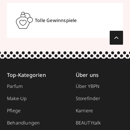
Mehr Informationen
Tolle Gewinnspiele
Parfümerie Becker
Niederhutstraße 27a
,
53474
Bad
Neuenahr-Ahrweiler
02641 34656
Top-Kategorien
Über uns
zum Routenplaner
Parfum
Über YBPN
Termin vereinbaren
Make-Up
Storefinder
Mehr Informationen
Pflege
Karriere
Behandlungen
BEAUTYtalk