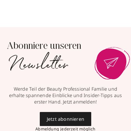
Parfümerie Schuback
Kirchstraße 17-19
,
71634
Ludwigsburg
geschlossen, öffnet Mo 09:30 Uhr
071413889610
Abonniere unseren
zum Routenplaner
Newsletter
mit Trends
& Aktionen
Termin vereinbaren
Mehr Informationen
Werde Teil der Beauty Professional Familie und
erhalte spannende Einblicke und Insider-Tipps aus
erster Hand. Jetzt anmelden!
Mycala - Beautique für Duft
Jetzt abonnieren
& Pflege
Abmeldung jederzeit möglich