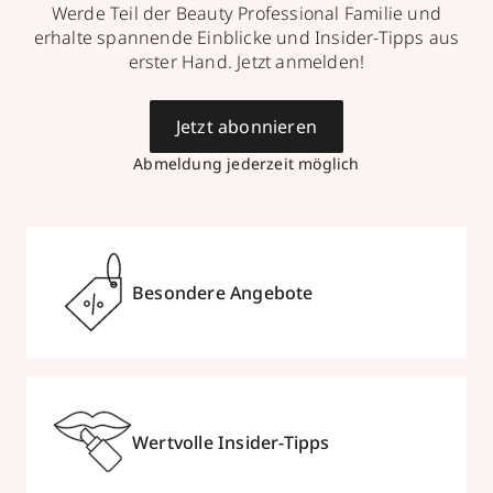
Werde Teil der Beauty Professional Familie und
erhalte spannende Einblicke und Insider-Tipps aus
Mehr Informationen
erster Hand. Jetzt anmelden!
Jetzt abonnieren
Abmeldung jederzeit möglich
Parfümerie Profumo
Bahnhofstraße 5
,
72172
Sulz a.N.
geschlossen, öffnet Sa 08:30 Uhr
07454 961499
Besondere Angebote
zum Routenplaner
Termin vereinbaren
Wertvolle Insider-Tipps
Mehr Informationen