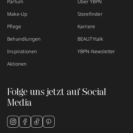
Parfum
Über YBPN
04105 82912
Make-Up
Storefinder
zum Routenplaner
Pflege
Karriere
Termin vereinbaren
Behandlungen
BEAUTYtalk
Mehr Informationen
Inspirationen
YBPN-Newsletter
Aktionen
Parfümerie Godel
Folge uns jetzt auf Social
Brückenstraße 28
,
69120
Heidelberg-
Neuenheim
Media
geschlossen, öffnet Sa 09:30 Uhr
06221 413249
zum Routenplaner