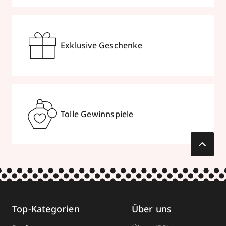
Erdmann Cosmetics
Exklusive Geschenke
Johann-Philipp-Palm-Straße 9
,
73614
Schorndorf
07181 939110
zum Routenplaner
Tolle Gewinnspiele
Termin vereinbaren
Mehr Informationen
Parfümerie Ruschmeyer
Top-Kategorien
Über uns
Schulstraße 35
,
21220
Maschen