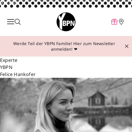
ANZEIGE
Parfum
Make-up
Werde Teil der YBPN Familie! Hier zum Newsletter
Pflege
anmelden! ❤
Behandlungen
Experte
YBPN
Inspiration
Felice Hankofer
Über YBPN
Aktionen
Storefinder